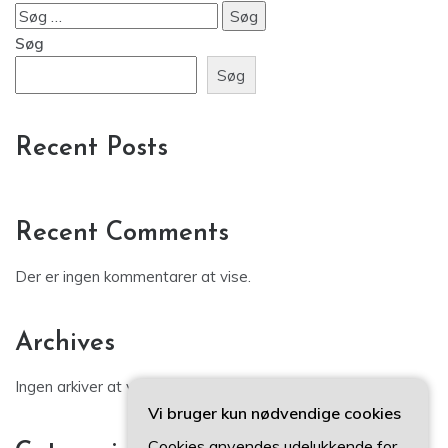
Søg
efter:
Søg
Søg
Recent Posts
Recent Comments
Der er ingen kommentarer at vise.
Archives
Ingen arkiver at vise.
Vi bruger kun nødvendige cookies
Cookies anvendes udelukkende for