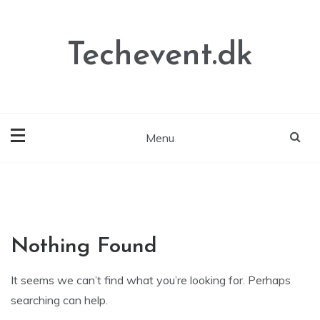
Skip
to
content
Techevent.dk
Menu
Nothing Found
It seems we can’t find what you’re looking for. Perhaps
searching can help.